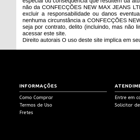
especial ou conseqüencia que resultem da atu
não da CONFECÇÕES NEW MAX JEANS LTDA tenha
excluir a responsabilidade ou danos eventu
nenhuma circunstância a CONFECÇÕES NEW MA
seja por contrato, delito (incluindo, mas não
acessar este site.
Direito autorais O uso deste site implica em s
INFORMAÇÕES
ATENDIM
Como Comprar
Entre em c
Termos de Uso
Solicitar d
Fretes