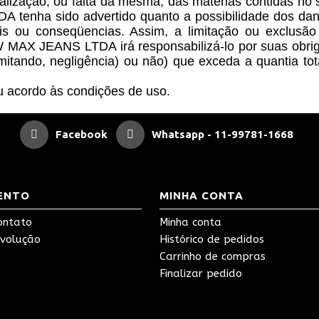
alização, ou falta da mesma, das matérias contidas no 
 sido advertido quanto a possibilidade dos danos. 
ais ou conseqüencias. Assim, a limitação ou exclus
X JEANS LTDA irá responsabilizá-lo por suas obrigaç
 limitando, negligência) ou não) que exceda a quantia 
eu acordo às condições de uso.
Facebook
Whatsapp - 11-99781-1668
ENTO
MINHA CONTA
ontato
Minha conta
evolução
Histórico de pedidos
Carrinho de compras
Finalizar pedido