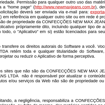
iedade. Permissão para qualquer outro uso das matérias
ja a "home page" (
http://www.newmaxjeans.com.br
), d
tação deverá ser enviada via e-mail para:
export
a) em referência em qualquer outro site ou em rede é pr
uto são de propriedade da CONFECÇÕES NEW MAX JEA
licativo própriamente dito, incluindo qualquer tipo de
 todo, o "Aplicativo" em si) estão licenciados pa
re os direitos autorais do Software a você. Você 
m toda e qualquer titularidade do Software, inc
eprojetar ou reduzir o Aplicativo de forma perceptiva.
tros sites que não são da CONFECÇÕES NEW MAX JEA
TDA não é responsável por atualizar o conteúdo des
dutos e/ou serviços da Web não são de propriedade
o limitando, a negligência, responsabiliza a CONFE