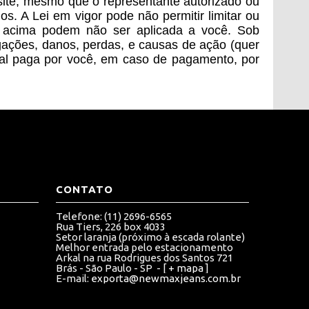
site, mesmo que o representante autorizado ou
A Lei em vigor pode não permitir limitar ou
ão acima podem não ser aplicada a você. Sob
ões, danos, perdas, e causas de ação (quer
total paga por você, em caso de pagamento, por
CONTATO
Telefone: (11) 2696-6565
Rua Tiers, 226 box 4033
Setor laranja (próximo à escada rolante)
Melhor entrada pelo estacionamento
Arkal na rua Rodrigues dos Santos 721
Brás - São Paulo - SP - [
+ mapa
]
E-mail:
exporta@newmaxjeans.com.br